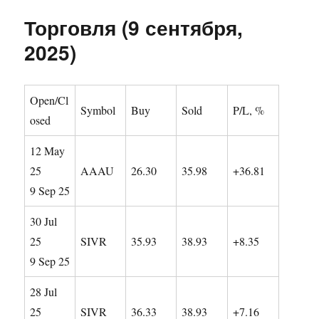
Торговля (9 сентября,
2025)
Open/Cl
Symbol
Buy
Sold
P/L, %
osed
12 May
25
AAAU
26.30
35.98
+36.81
9 Sep 25
30 Jul
25
SIVR
35.93
38.93
+8.35
9 Sep 25
28 Jul
25
SIVR
36.33
38.93
+7.16