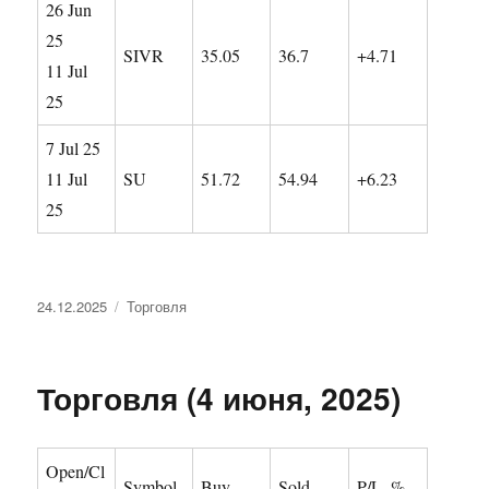
26 Jun
25
SIVR
35.05
36.7
+4.71
11 Jul
25
7 Jul 25
11 Jul
SU
51.72
54.94
+6.23
25
Опубликовано
Рубрики
24.12.2025
Торговля
Торговля (4 июня, 2025)
Open/Cl
Symbol
Buy
Sold
P/L, %