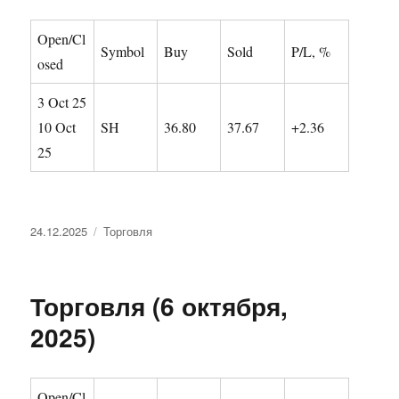
Open/Cl
Symbol
Buy
Sold
P/L, %
osed
3 Oct 25
10 Oct
SH
36.80
37.67
+2.36
25
Опубликовано
Рубрики
24.12.2025
Торговля
Торговля (6 октября,
2025)
Open/Cl