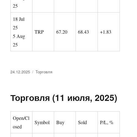
25
18 Jul
25
TRP
67.20
68.43
+1.83
5 Aug
25
Опубликовано
Рубрики
24.12.2025
Торговля
Торговля (11 июля, 2025)
Open/Cl
Symbol
Buy
Sold
P/L, %
osed