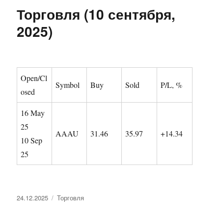
Торговля (10 сентября,
2025)
Open/Cl
Symbol
Buy
Sold
P/L, %
osed
16 May
25
AAAU
31.46
35.97
+14.34
10 Sep
25
Опубликовано
Рубрики
24.12.2025
Торговля