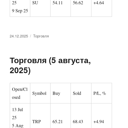
25
SU
54.11
56.62
+4.64
9 Sep 25
Опубликовано
Рубрики
24.12.2025
Торговля
Торговля (5 августа,
2025)
Open/Cl
Symbol
Buy
Sold
P/L, %
osed
13 Jul
25
TRP
65.21
68.43
+4.94
5 Aug