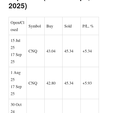
2025)
Open/Cl
Symbol
Buy
Sold
P/L, %
osed
15 Jul
25
CNQ
43.04
45.34
+5.34
17 Sep
25
1 Aug
25
CNQ
42.80
45.34
+5.93
17 Sep
25
30 Oct
24