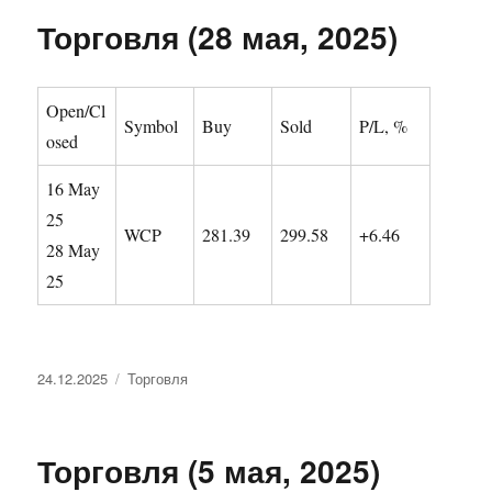
Торговля (28 мая, 2025)
Open/Cl
Symbol
Buy
Sold
P/L, %
osed
16 May
25
WCP
281.39
299.58
+6.46
28 May
25
Опубликовано
Рубрики
24.12.2025
Торговля
Торговля (5 мая, 2025)